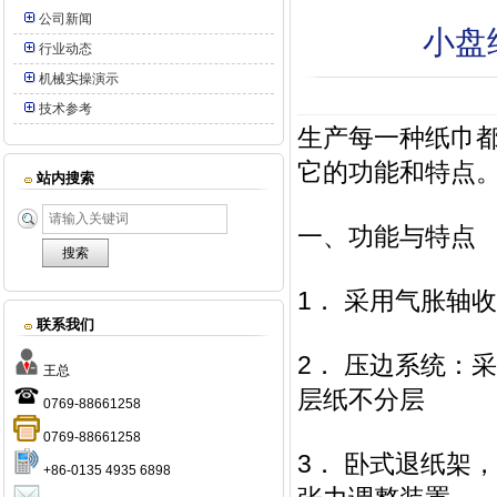
公司新闻
小盘
行业动态
机械实操演示
技术参考
生产每一种纸巾
它的功能和特点
站内搜索
一、功能与
1． 采用气胀
联系我们
2． 压边系统：
王总
层纸不分层
0769-88661258
0769-88661258
3． 卧式退纸架
+86-0135 4935 6898